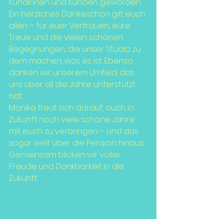
Kundinnen und Kunden geworden.
Ein herzliches Dankeschön gilt euch 
allen – für euer Vertrauen, eure 
Treue und die vielen schönen 
Begegnungen, die unser Studio zu 
dem machen, was es ist. Ebenso 
danken wir unserem Umfeld, das 
uns über all die Jahre unterstützt 
hat.
Monika freut sich darauf, auch in 
Zukunft noch viele schöne Jahre 
mit euch zu verbringen – und das 
sogar weit über die Pension hinaus. 
Gemeinsam blicken wir voller 
Freude und Dankbarkeit in die 
Zukunft.